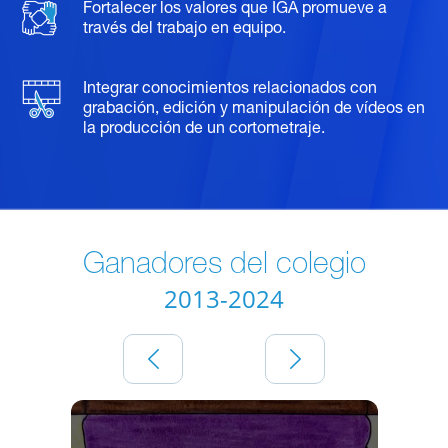
Fortalecer los valores que IGA promueve a
través del trabajo en equipo.
Integrar conocimientos relacionados con
grabación, edición y manipulación de vídeos en
la producción de un cortometraje.
Ganadores del colegio
2013-2024